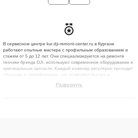
В сервисном центре kur.dji-remont-center.ru в Кургане
работают опытные мастера с профильным образованием и
стажем от 5 до 12 лет. Они специализируются на ремонте
техники бренда DJI, используют современное оборудование и
оригинальные запчасти. Каждый инженер регулярно проходит
обучение и сертификацию, что позволяет быстро и
точноdiagnostikировать поломки и восстанавливать технику с
Развернуть
сохранением гарантии до 3 лет. Наши мастера решают
сложные случаи: от замены матриц и материнских плат до
ремонта после залития и восстановления данных. Благодаря
высокой квалификации и ответственному подходу клиенты
получают быстрый, качественный ремонт и понятные
объяснения по результатам диагностики.