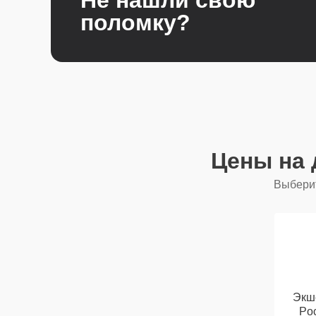
поломку?
Цены на 
Выберит
Экш
Poc