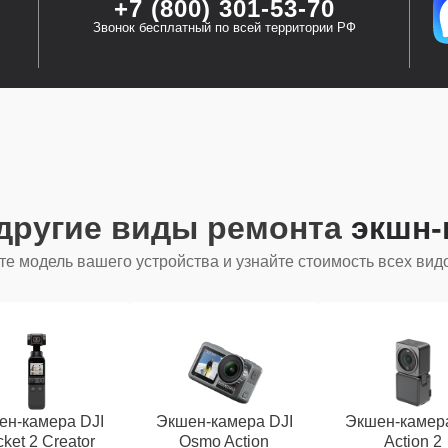
+7 (800) 301-53-70
Звонок бесплатный по всей территории РФ
другие виды ремонта
экшн-
е модель вашего устройства и узнайте стоимость всех вид
ен-камера DJI
Экшен-камера DJI
Экшен-камера
ket 2 Creator
Osmo Action
Action 2