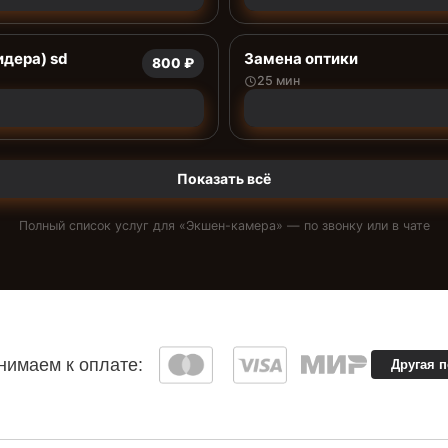
дера) sd
Замена оптики
800 ₽
25 мин
Показать всё
Полный список услуг для «
Экшен-камера
» — по звонку или в чате
имаем к оплате:
Другая 