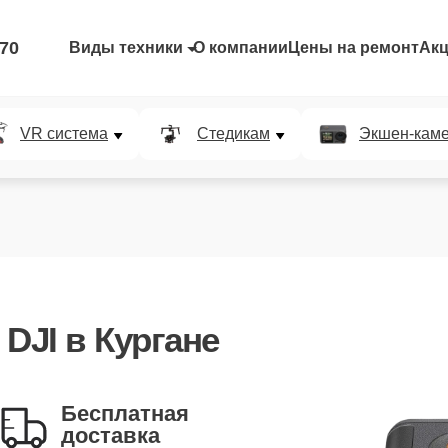
-70
Виды техники
О компании
Цены на ремонт
Ак
VR система
Стедикам
Экшен-кам
 DJI
в Кургане
Бесплатная
доставка