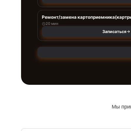
Ремонт/замена картоприемника(картри
20 мин
Записаться
Мы прин